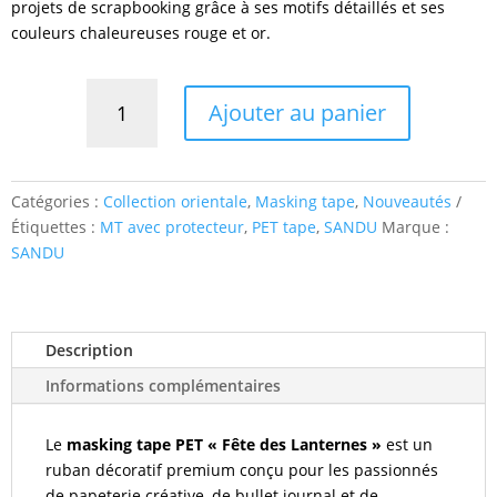
projets de scrapbooking grâce à ses motifs détaillés et ses
couleurs chaleureuses rouge et or.
quantité
Ajouter au panier
de
Masking
Tape
PET
Catégories :
Collection orientale
,
Masking tape
,
Nouveautés
|
Étiquettes :
MT avec protecteur
,
PET tape
,
SANDU
Marque :
Fête
SANDU
des
lanternes
Description
Informations complémentaires
Le
masking tape PET « Fête des Lanternes »
est un
ruban décoratif premium conçu pour les passionnés
de papeterie créative, de bullet journal et de