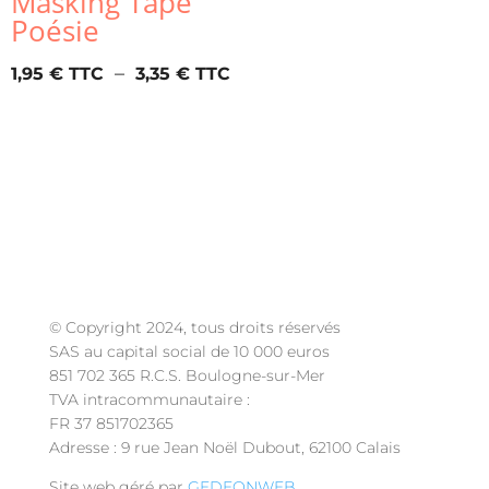
Masking Tape
Poésie
Plage
–
1,95
€
3,35
€
de
prix :
1,95 €
à
3,35 €
© Copyright 2024, tous droits réservés
SAS au capital social de 10 000 euros
851 702 365 R.C.S. Boulogne-sur-Mer
TVA intracommunautaire :
FR 37 851702365
Adresse : 9 rue Jean Noël Dubout, 62100 Calais
Site web géré par
GEDEONWEB