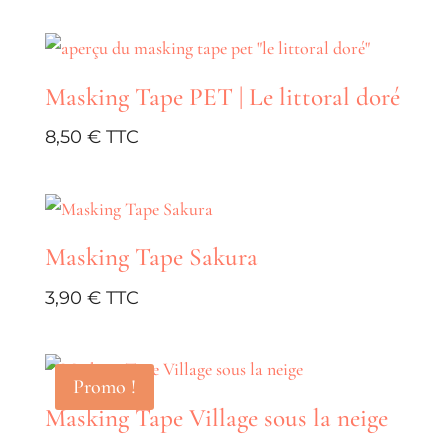
de
prix :
4,00 €
Masking Tape PET | Le littoral doré
à
8,00 €
8,50
€
Masking Tape Sakura
3,90
€
Promo !
Masking Tape Village sous la neige