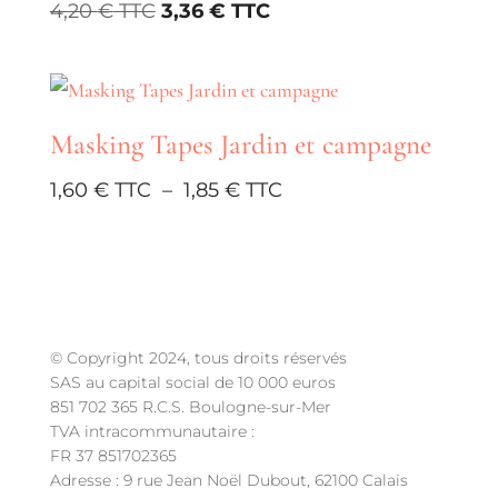
Le
Le
4,20
€
3,36
€
prix
prix
initial
actuel
était :
est :
Masking Tapes Jardin et campagne
4,20 €.
3,36 €.
Plage
1,60
€
–
1,85
€
de
prix :
1,60 €
à
1,85 €
© Copyright 2024, tous droits réservés
SAS au capital social de 10 000 euros
851 702 365 R.C.S. Boulogne-sur-Mer
TVA intracommunautaire :
FR 37 851702365
Adresse : 9 rue Jean Noël Dubout, 62100 Calais