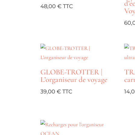
d’é
ancien
48,00
€
Voy
60,
GLOBE-TROTTER |
TRA
L’organiseur de voyage
car
39,00
€
14,