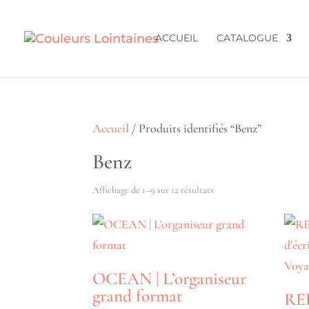
ACCUEIL
CATALOGUE
Accueil
/ Produits identifiés “Benz”
Benz
Trié
Affichage de 1–9 sur 12 résultats
du
plus
récent
OCEAN | L’organiseur
au
grand format
REP
plus