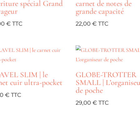
criture spécial Grand
carnet de notes de
ageur
grande capacité
00
€
22,00
€
VEL SLIM | le
GLOBE-TROTTER
net cuir ultra-pocket
SMALL | L’organise
de poche
00
€
29,00
€