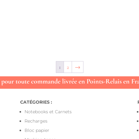
1
2
→
ts pour toute commande livrée en Points-Relais en Fra
CATÉGORIES :
Notebooks et Carnets
Recharges
Bloc papier