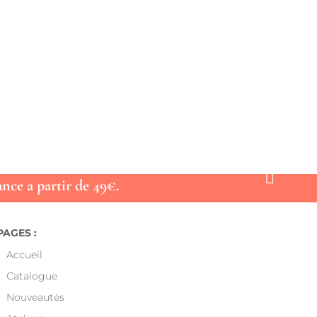

nce a partir de 49€.
PAGES :
Accueil
Catalogue
Nouveautés