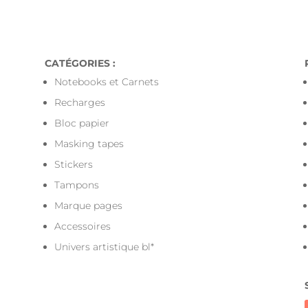
r toute commande livrée en Points-Relais 
CATÉGORIES :
Notebooks et Carnets
Recharges
Bloc papier
Masking tapes
Stickers
Tampons
Marque pages
Accessoires
Univers artistique bl*