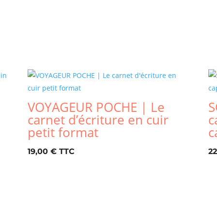
VOYAGEUR POCHE | Le
S
carnet d’écriture en cuir
c
petit format
c
19,00
€
2