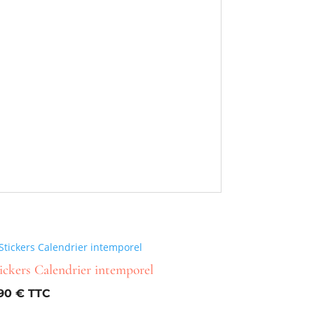
ickers Calendrier intemporel
,90
€