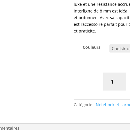
luxe et une résistance accru
interligne de 8 mm est idéal 
et ordonnée. Avec sa capacit
est l’accessoire parfait pour
et praticité.
Couleurs
quantité
de
LINE
WRITER
|
Catégorie :
Notebook et carn
Le
carnet
de
mentaires
notes