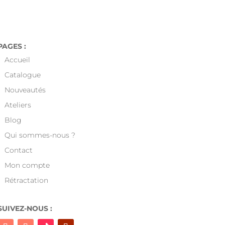

en France a partir de 49€.
PAGES :
Accueil
Catalogue
Nouveautés
Ateliers
Blog
Qui sommes-nous ?
Contact
Mon compte
Rétractation
SUIVEZ-NOUS :