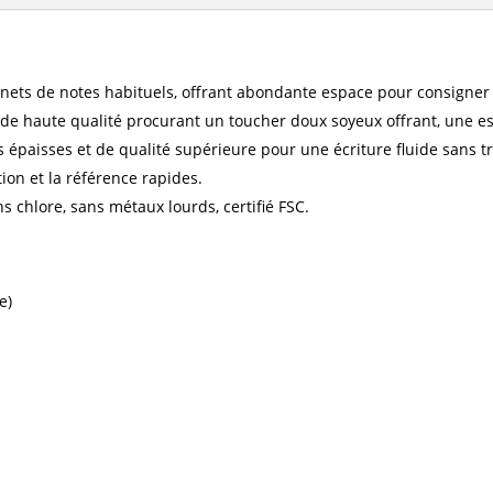
de
grande
capacité
rnets de notes habituels, offrant abondante espace pour consigner 
de haute qualité procurant un toucher doux soyeux offrant, une est
 épaisses et de qualité supérieure pour une écriture fluide sans 
tion et la référence rapides.
s chlore, sans métaux lourds, certifié FSC.
e)