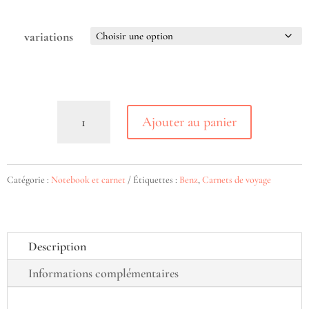
variations
quantité
Ajouter au panier
de
REPORTER
|
Catégorie :
Notebook et carnet
Étiquettes :
Benz
,
Carnets de voyage
Le
carnet
d'écriture
Description
spécial
Informations complémentaires
Grand