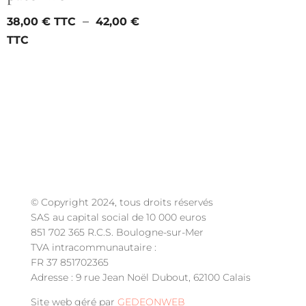
–
38,00
€
42,00
€
Plage
de
prix :
38,00 €
à
42,00 €
© Copyright 2024, tous droits réservés
SAS au capital social de 10 000 euros
851 702 365 R.C.S. Boulogne-sur-Mer
TVA intracommunautaire :
FR 37 851702365
Adresse : 9 rue Jean Noël Dubout, 62100 Calais
Site web géré par
GEDEONWEB