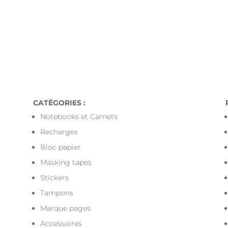
r toute commande livrée en Points-Relais 
CATÉGORIES :
Notebooks et Carnets
Recharges
Bloc papier
Masking tapes
Stickers
Tampons
Marque pages
Accessoires