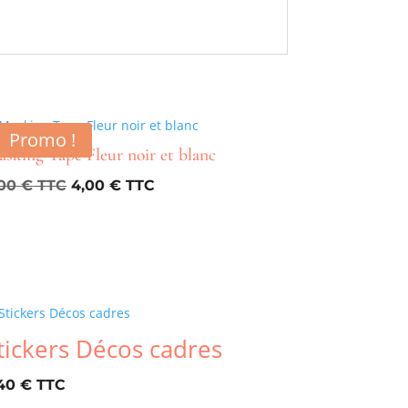
Promo !
sking Tape Fleur noir et blanc
Le
Le
,00
€
4,00
€
prix
prix
initial
actuel
était :
est :
5,00 €.
4,00 €.
tickers Décos cadres
,40
€