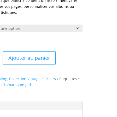
haque planche contient un assortiment varié
rer vos pages, personnaliser vos albums ou
tistiques.
Ajouter au panier
aling
,
Collection Vintage
,
Stickers
Étiquettes :
 :
Tomato-jam girl