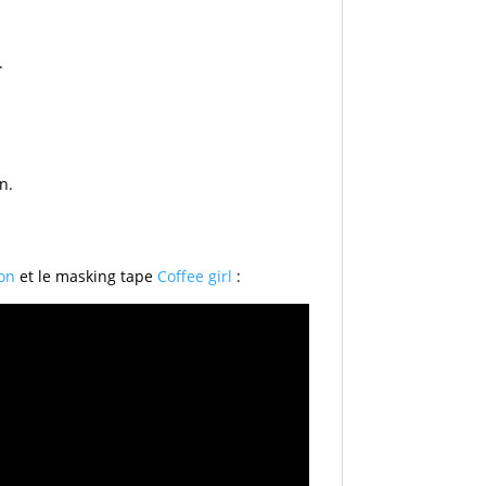
.
n.
ion
et le masking tape
Coffee girl
: