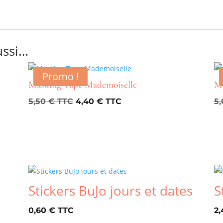
ussi…
Promo !
Masking Tape Mademoiselle
Ma
Le
Le
5,50
€
4,40
€
5
prix
prix
initial
actuel
était :
est :
5,50 €.
4,40 €.
Stickers BuJo jours et dates
S
0,60
€
2