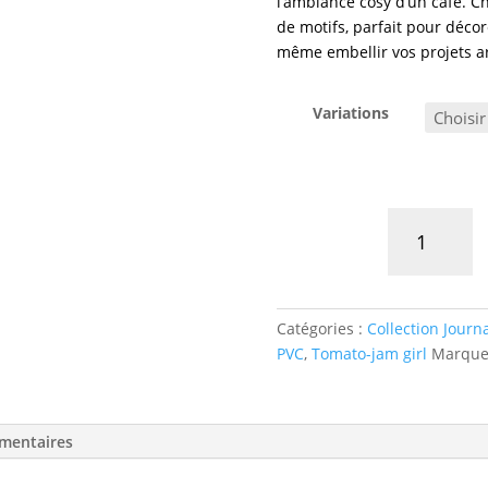
l’ambiance cosy d’un café. C
de motifs, parfait pour déco
même embellir vos projets ar
Variations
quantité
de
Transferts
stickers
Coffee
Catégories :
Collection Journ
collection
PVC
,
Tomato-jam girl
Marque
mentaires