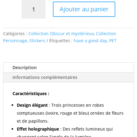
quantité
Ajouter au panier
de
Stickers
Robes
de
Catégories :
Collection Obscur et mystérieux
,
Collection
soirée
Personnage
,
Stickers
Étiquettes :
have a good day
,
PET
Description
Informations complémentaires
Caractéristiques :
Design élégant
: Trois princesses en robes
somptueuses (ivoire, rouge et bleu) ornées de fleurs
et de papillons.
Effet holographique
: Des reflets lumineux qui
changent selon l’angle de la lumière.