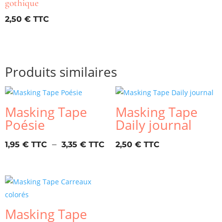
gothique
2,50
€
Produits similaires
Masking Tape
Masking Tape
Poésie
Daily journal
Plage
–
1,95
€
3,35
€
2,50
€
de
prix :
1,95 €
à
3,35 €
Masking Tape