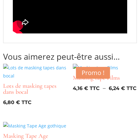
Vous aimerez peut-être aussi…
Promo !
Masking tape Films
Lots de masking tapes
P
–
4,16
€
6,24
€
dans bocal
d
6,80
€
p
4
à
6
Masking Tape Age