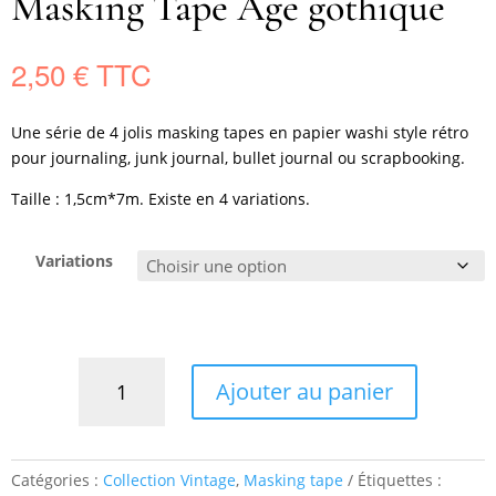
Masking Tape Age gothique
2,50
€
Une série de 4 jolis masking tapes en papier washi style rétro
pour journaling, junk journal, bullet journal ou scrapbooking.
Taille : 1,5cm*7m. Existe en 4 variations.
Variations
quantité
Ajouter au panier
de
Masking
Tape
Age
Catégories :
Collection Vintage
,
Masking tape
Étiquettes :