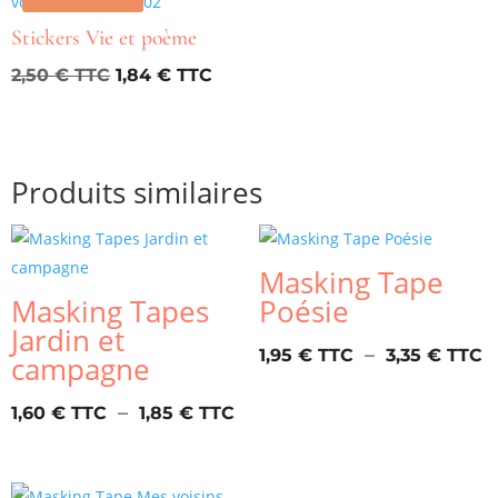
Stickers Vie et poème
Le
Le
2,50
€
1,84
€
prix
prix
initial
actuel
était :
est :
Produits similaires
2,50 €.
1,84 €.
Masking Tape
Masking Tapes
Poésie
Jardin et
P
–
1,95
€
3,35
€
campagne
d
Plage
pr
–
1,60
€
1,85
€
de
1
prix :
à
1,60 €
3