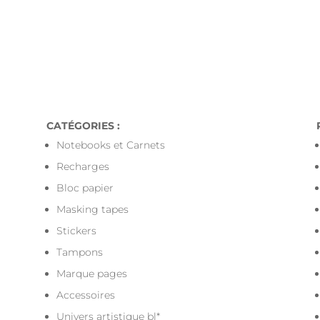
r toute commande livrée en Points-Relais 
CATÉGORIES :
Notebooks et Carnets
Recharges
Bloc papier
Masking tapes
Stickers
Tampons
Marque pages
Accessoires
Univers artistique bl*