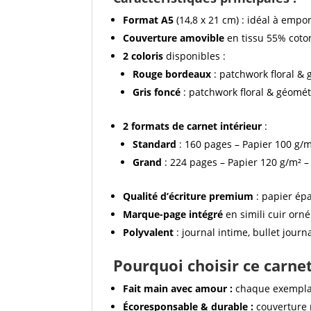
Format A5
(14,8 x 21 cm) : idéal à empor
Couverture amovible
en tissu 55% coton
2 coloris
disponibles :
Rouge bordeaux
: patchwork floral &
Gris foncé
: patchwork floral & géomé
2 formats de carnet intérieur
:
Standard
: 160 pages – Papier 100 g/m²
Grand
: 224 pages – Papier 120 g/m² –
Qualité d’écriture premium
: papier épa
Marque-page intégré
en simili cuir orné 
Polyvalent
: journal intime, bullet journ
Pourquoi choisir ce carnet
Fait main avec amour :
chaque exemplai
Écoresponsable & durable :
couverture ré