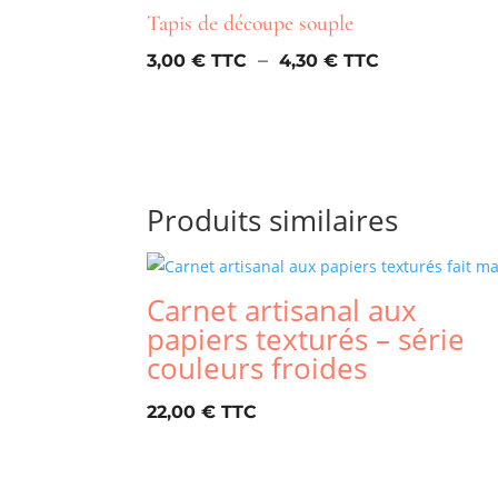
Tapis de découpe souple
Plage
–
3,00
€
4,30
€
de
prix :
3,00 €
à
4,30 €
Produits similaires
Carnet artisanal aux
papiers texturés – série
couleurs froides
22,00
€