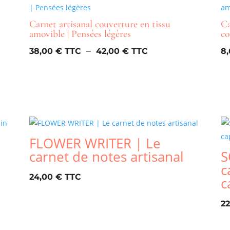
Carnet artisanal couverture en tissu
Ca
amovible | Pensées légères
co
Plage
–
38,00
€
42,00
€
8
de
prix :
38,00 €
à
42,00 €
FLOWER WRITER | Le
carnet de notes artisanal
S
c
24,00
€
c
2