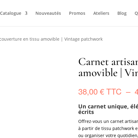
Catalogue
Nouveautés
Promos
Ateliers
Blog
Q
 couverture en tissu amovible | Vintage patchwork
Carnet artisa
amovible | Vi
38,00
€
–
Un carnet unique, él
écrits
Offrez-vous un carnet artisan
à partir de tissu patchwork e
ou organiser votre quotidien,