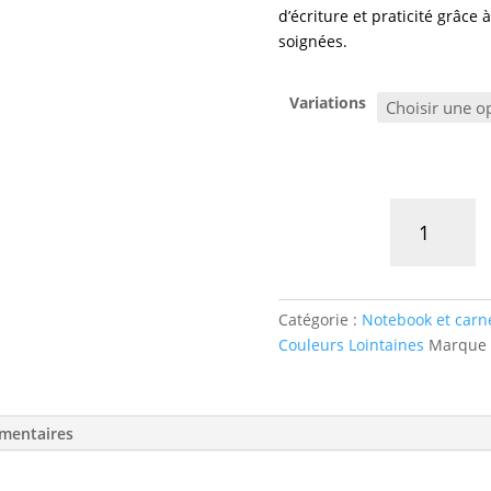
d’écriture et praticité grâce 
soignées.
Variations
quantité
de
Carnet
artisanal
couverture
Catégorie :
Notebook et carn
en
Couleurs Lointaines
Marque 
tissu
amovible
|
mentaires
Vintage
patchwork