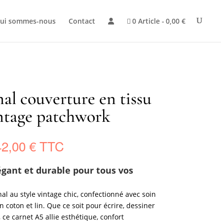
ui sommes-nous
Contact
0 Article
0,00 €
nal couverture en tissu
ntage patchwork
Plage
42,00
€
de
prix :
égant et durable pour tous vos
38,00 €
à
al au style vintage chic, confectionné avec soin
42,00 €
n coton et lin. Que ce soit pour écrire, dessiner
 ce carnet A5 allie esthétique, confort