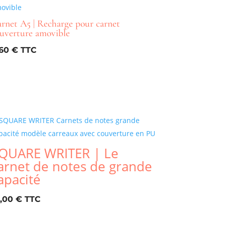
rnet A5 | Recharge pour carnet
uverture amovible
,60
€
QUARE WRITER | Le
arnet de notes de grande
apacité
2,00
€