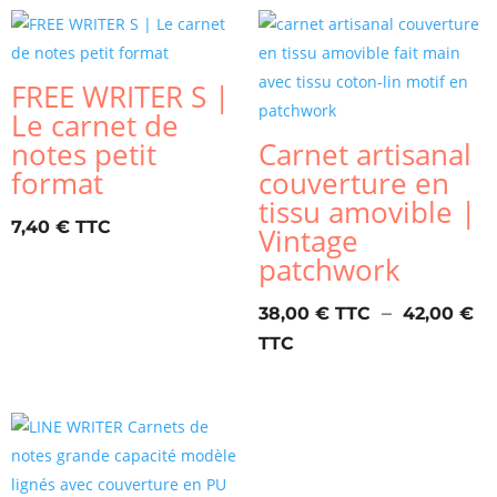
FREE WRITER S |
Le carnet de
notes petit
Carnet artisanal
format
couverture en
tissu amovible |
7,40
€
Vintage
patchwork
–
38,00
€
42,00
€
Plage
de
prix :
38,00 €
à
42,00 €