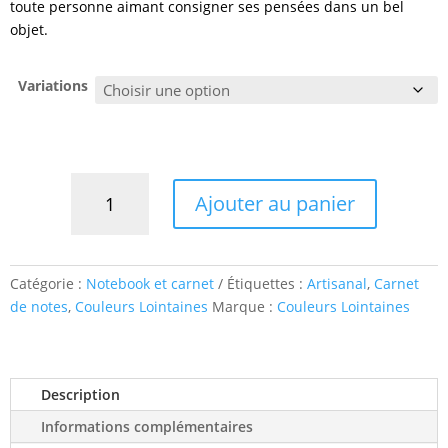
toute personne aimant consigner ses pensées dans un bel
objet.
Variations
quantité
Ajouter au panier
de
STAR
WRITER
|
Catégorie :
Notebook et carnet
Étiquettes :
Artisanal
,
Carnet
Le
de notes
,
Couleurs Lointaines
Marque :
Couleurs Lointaines
carnet
de
notes
artisanal
Description
Informations complémentaires