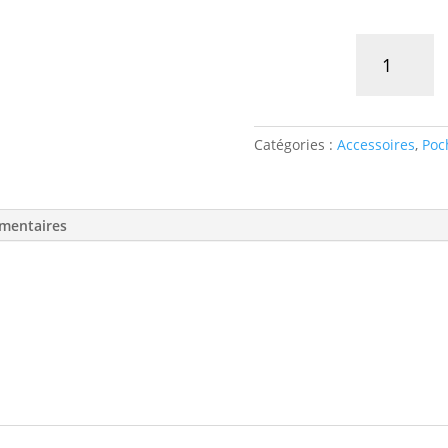
quantité
de
Pochoir
Thank
you
Catégories :
Accessoires
,
Poc
mentaires