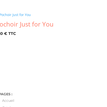
ochoir Just for You
20
€

en France a partir de 49€.
PAGES :
Accueil