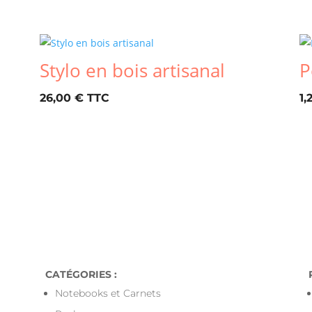
Stylo en bois artisanal
P
26,00
€
1,
r toute commande livrée en Points-Relais 
CATÉGORIES :
Notebooks et Carnets