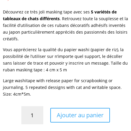
Découvrez ce très joli masking tape avec ses
5 variétés de
tableaux de chats différents
. Retrouvez toute la souplesse et la
facilité d’utilisation de ces rubans décoratifs adhésifs inventés
au Japon particulièrement appréciés des passionnés des loisirs
créatifs.
Vous apprécierez la qualité du papier washi (papier de riz), la
possibilité de l’utiliser sur n’importe quel support, le décoller
sans laisser de trace et pouvoir y inscrire un message. Taille du
ruban masking tape : 4 cm x 5 m
Large washitape with release paper for scrapbooking or
journaling. 5 repeated dessigns with cat and writable space.
Size: 4cm*5m.
quantité
Ajouter au panier
de
Masking
tape