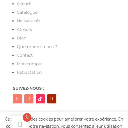
Accueil
Catalogue
Nouveautés
Ateliers
Blog
Qui sommes-nous ?
Contact
Mon compte
Rétractation
SUIVEZ-NOUS :
0
Ce site utilise des cookies pour améliorer votre expérience. En
continuant votre navigation, vous consentez à leur utilisation
Site géré par GEDEONWEB – © 2026 – Couleurs