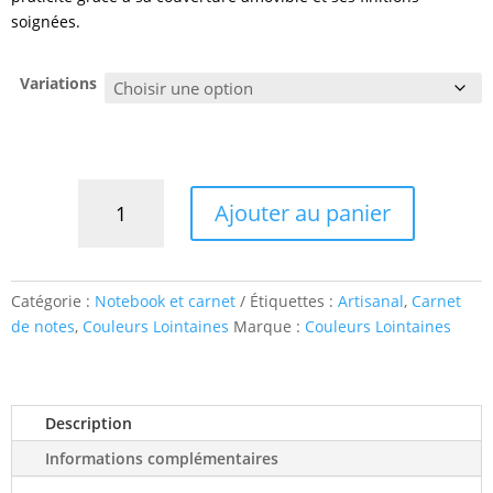
soignées.
Variations
quantité
Ajouter au panier
de
Carnet
artisanal
couverture
Catégorie :
Notebook et carnet
Étiquettes :
Artisanal
,
Carnet
en
de notes
,
Couleurs Lointaines
Marque :
Couleurs Lointaines
tissu
amovible
|
Vintage
Description
writer
Informations complémentaires