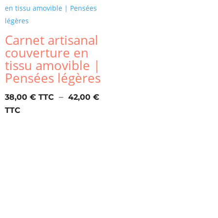
24,00 €
Carnet artisanal
couverture en
tissu amovible |
Pensées légères
–
38,00
€
42,00
€
Plage
de
prix :
38,00 €
à
42,00 €