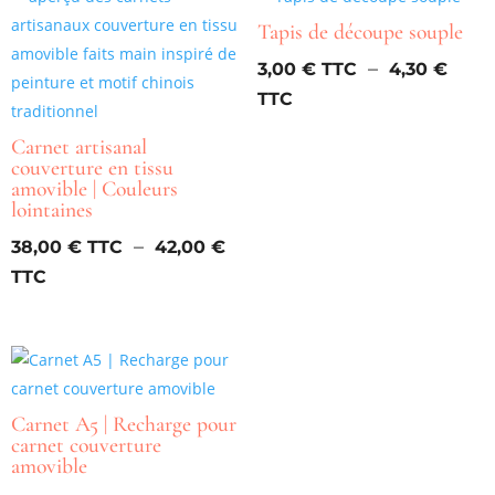
Tapis de découpe souple
–
3,00
€
4,30
€
Plage
de
Carnet artisanal
prix :
couverture en tissu
3,00 €
amovible | Couleurs
lointaines
à
4,30 €
–
38,00
€
42,00
€
Plage
de
prix :
38,00 €
à
42,00 €
Carnet A5 | Recharge pour
carnet couverture
amovible