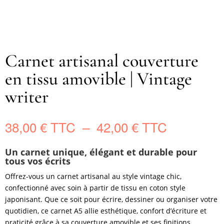
Carnet artisanal couverture
en tissu amovible | Vintage
writer
Plage
38,00
€
–
42,00
€
de
prix :
Un carnet unique, élégant et durable pour
38,00 €
tous vos écrits
à
Offrez-vous un carnet artisanal au style vintage chic,
42,00 €
confectionné avec soin à partir de tissu en coton style
japonisant. Que ce soit pour écrire, dessiner ou organiser votre
quotidien, ce carnet A5 allie esthétique, confort d’écriture et
praticité grâce à sa couverture amovible et ses finitions