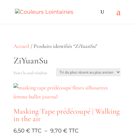
Accueil
/ Produits identifiés “ZiYuanSu”
ZiYuanSu
Voici le seul résultat
Masking Tape prédécoupé | Walking
in the air
Plage
6,50
€
–
9,70
€