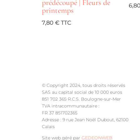
prédécoupé | Fleurs de
ancien
6,8
printemps
7,80
€
Frais de port offer
© Copyright 2024, tous droits réservés
SAS au capital social de 10 000 euros
851 702 365 R.C.S. Boulogne-sur-Mer
TVA intracommunautaire :
FR 37 851702365
Adresse : 9 rue Jean Noël Dubout, 62100
Calais
Site web géré par
GEDEONWEB