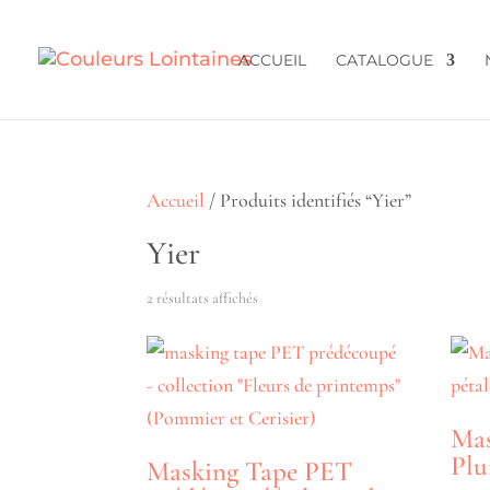
ACCUEIL
CATALOGUE
Accueil
/ Produits identifiés “Yier”
Yier
Trié
2 résultats affichés
du
plus
récent
Mas
au
Plu
Masking Tape PET
plus