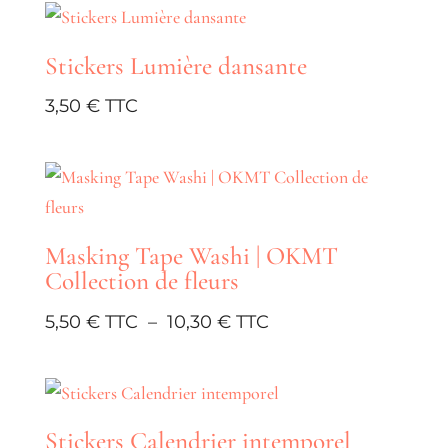
Stickers Lumière dansante
3,50
€
Masking Tape Washi | OKMT
Collection de fleurs
Plage
5,50
€
–
10,30
€
de
prix :
5,50 €
Stickers Calendrier intemporel
à