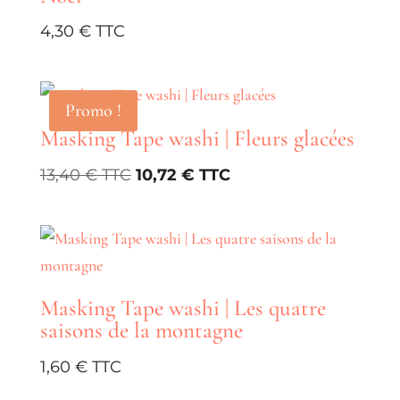
4,30
€
Promo !
Masking Tape washi | Fleurs glacées
Le
Le
13,40
€
10,72
€
prix
prix
initial
actuel
était :
est :
13,40 €.
10,72 €.
Masking Tape washi | Les quatre
saisons de la montagne
1,60
€