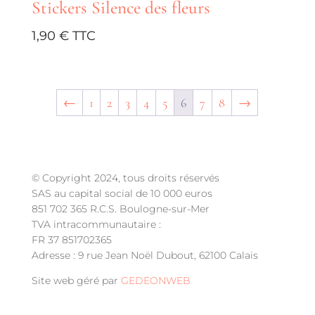
Stickers Silence des fleurs
1,90
€
←
1
2
3
4
5
6
7
8
→
© Copyright 2024, tous droits réservés
SAS au capital social de 10 000 euros
851 702 365 R.C.S. Boulogne-sur-Mer
TVA intracommunautaire :
FR 37 851702365
Adresse : 9 rue Jean Noël Dubout, 62100 Calais
Site web géré par
GEDEONWEB