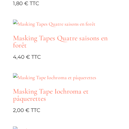
1,80
€
ancien
Masking Tapes Quatre saisons en
forêt
4,40
€
Masking Tape Iochroma et
pâquerettes
2,00
€