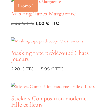
Promo !
Masking Tapes Marguerite
Le
Le
2,00
€
1,00
€
prix
prix
initial
actuel
était :
est :
Masking tape prédécoupé Chats
2,00 €.
1,00 €.
joueurs
Plage
2,20
€
–
5,95
€
de
prix :
2,20 €
Stickers Composition moderne –
à
Fille et fleurs
5,95 €